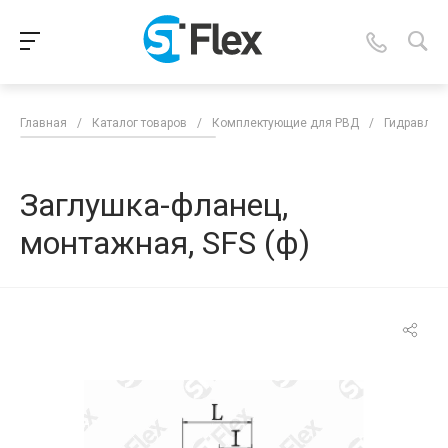
Главная
/
Каталог товаров
/
Комплектующие для РВД
/
Гидравлич
Заглушка-фланец,
монтажная, SFS (ф)