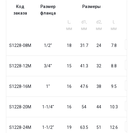
Код
Размер
Размеры
К
заказа
фланца
L,
d1,
d2,
I,
мм
мм
мм
мм
S1228-08M
1/2"
18
31.7
24
7.8
S1228-12M
3/4"
15
41.3
32
8.8
S1228-16M
1"
16
47.6
38
9.5
S1228-20M
1-1/4"
16
54
44
10.3
S1228-24M
1-1/2"
19
63.5
51
12.6