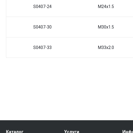
S0407-24
M24x1.5
S0407-30
M30x1.5
S0407-33
M33x2.0
Каталог
Услуги
Инф