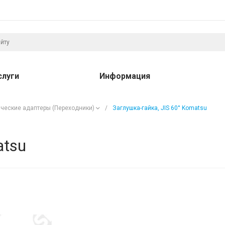
слуги
Информация
ческие адаптеры (Переходники)
/
Заглушка-гайка, JIS 60° Komatsu
atsu