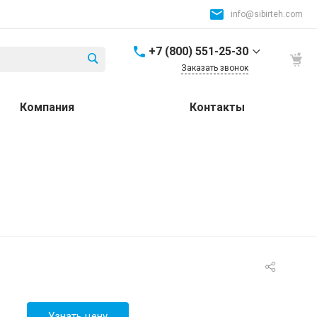
info@sibirteh.com
+7 (800) 551-25-30
Заказать звонок
+7 (800) 551-25-30
Компания
Контакты
Россия и СНГ
8:00-17:00
info@sibirteh.com
+ 7 (383) 325-25-30
630099, г. Новосибирск,
ул. Семьи Шамшиных,
д.12
8:00-17:00
info@sibirteh.com
+ 7 (383) 325-25-30
630033, г. Новосибирск,
ул.Тюменская, д.14, к2
8:00-17:00
Узнать цену