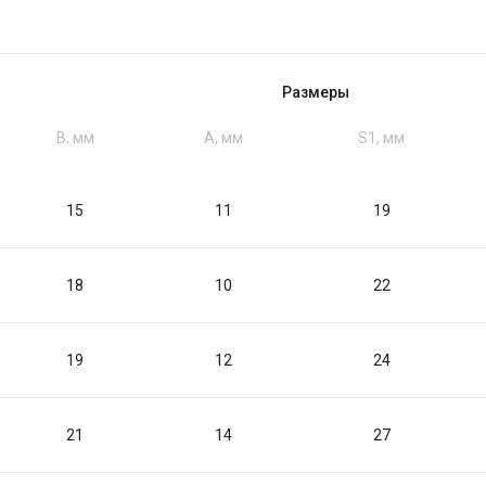
Размеры
B, мм
A, мм
S1, мм
15
11
19
18
10
22
19
12
24
21
14
27