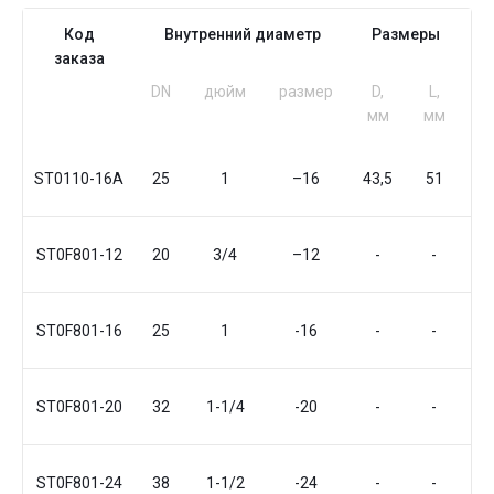
Код
Внутренний диаметр
Размеры
заказа
DN
дюйм
размер
D,
L,
мм
мм
ST0110-16A
25
1
–16
43,5
51
ST0F801-12
20
3/4
–12
-
-
ST0F801-16
25
1
-16
-
-
ST0F801-20
32
1-1/4
-20
-
-
ST0F801-24
38
1-1/2
-24
-
-