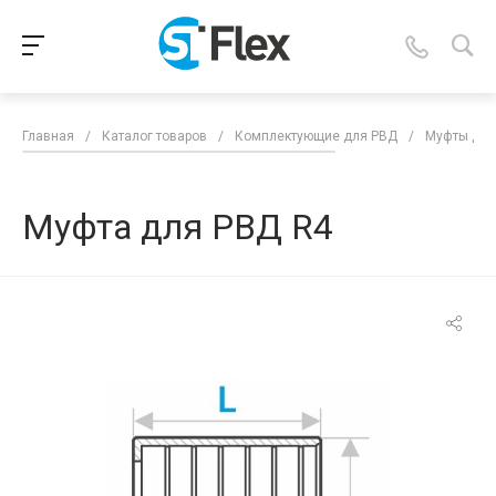
Главная
/
Каталог товаров
/
Комплектующие для РВД
/
Муфты для
Муфта для РВД R4