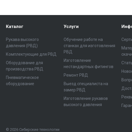
Каталог
Услуги
Инф
Рукава высокого
Обучение работе на
Серт
давления (РВД)
станках для изготовления
Мате
РВД
Комплектующие для РВД
скач
Изготовление
Оборудование для
Стат
нестандартных фитингов
производства РВД
Ново
Ремонт РВД
Пневматическое
Вопр
оборудование
Выезд специалиста на
Дост
замер РВД
Рекв
Изготовление рукавов
высокого давления
Гара
© 2026 Сибирские технологии