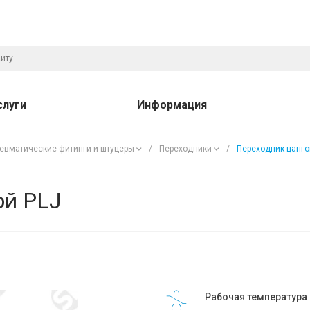
слуги
Информация
евматические фитинги и штуцеры
/
Переходники
/
Переходник цанго
ой PLJ
Рабочая температура