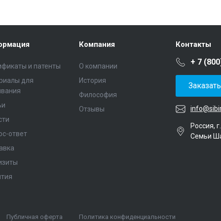
ормация
Компания
Контакты
+ 7 (800
ификаты и патенты
О компании
риалы для
История
Заказат
ивания
Философия
ьи
info@sibi
Отзывы
сти
Россия, г
ос-ответ
Семьи Ш
авка
изиты
нтия
Публичная оферта
Политика конфиденциальности