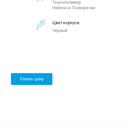
Технополимер
info@sibirteh.com
Нейлон и Полиуретан
Цвет корпуса
Черный
Узнать цену