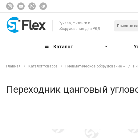
Рукава, фитинги и
оборудование для РВД
Каталог
У
Главная
/
Каталог товаров
/
Пневматическое оборудование
/
Пн
Переходник цанговый углов