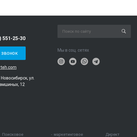
) 551-25-30
Мы в соц. сетях
ь звонок
rteh.com
. Новосибирск, ул.
амшиных, 12
Поисковое
-
маркетинговое
Директ