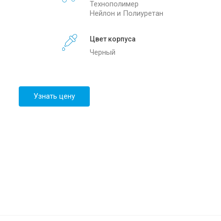
Технополимер
info@sibirteh.com
Нейлон и Полиуретан
Цвет корпуса
Черный
Узнать цену