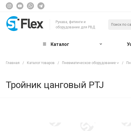
Рукава, фитинги и
оборудование для РВД
Каталог
У
Главная
/
Каталог товаров
/
Пневматическое оборудование
/
Пн
Тройник цанговый PTJ