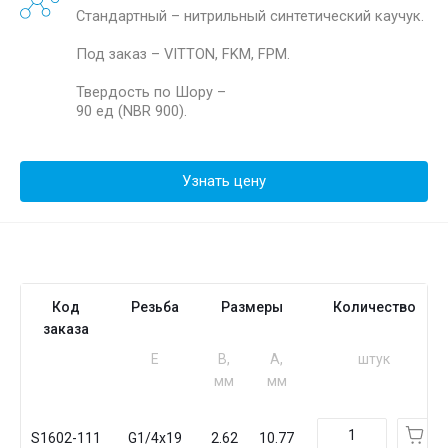
Стандартный – нитрильный синтетический каучук.
Под заказ – VITTON, FKM, FPM.
Твердость по Шору –
90 ед (NBR 900).
Узнать цену
Код
Резьба
Размеры
Количество
заказа
Е
B,
A,
штук
мм
мм
S1602-111
G1/4x19
2.62
10.77