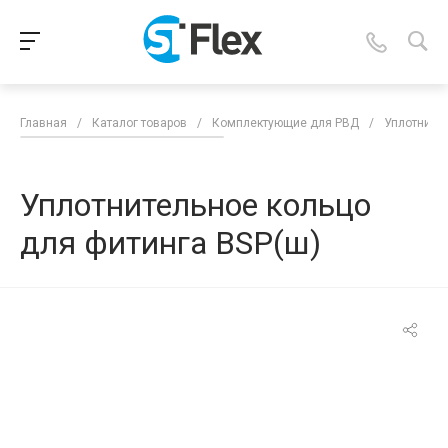
Главная
/
Каталог товаров
/
Комплектующие для РВД
/
Уплотнител
Уплотнительное кольцо
для фитинга BSP(ш)