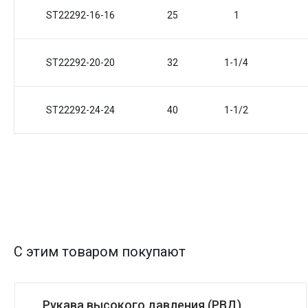
ST22292-16-16
25
1
ST22292-20-20
32
1-1/4
ST22292-24-24
40
1-1/2
С этим товаром покупают
Рукава высокого давления (РВД)