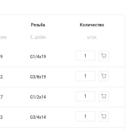
Резьба
Количество
, мм
Е, дюйм
штук
19
G1/4x19
22
G3/8x19
27
G1/2x14
32
G3/4x14