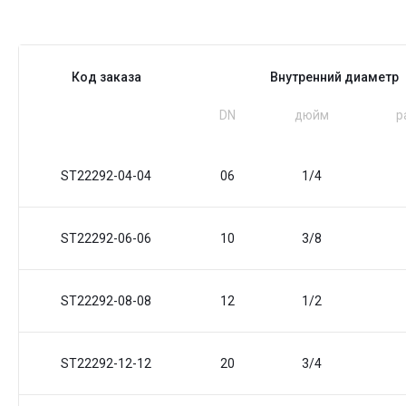
Код заказа
Внутренний диаметр
DN
дюйм
р
ST22292-04-04
06
1/4
ST22292-06-06
10
3/8
ST22292-08-08
12
1/2
ST22292-12-12
20
3/4