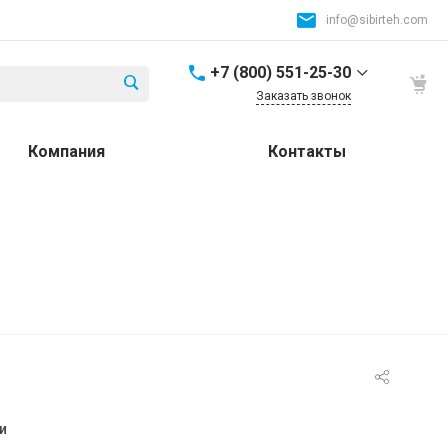
info@sibirteh.com
+7 (800) 551-25-30
Заказать звонок
+7 (800) 551-25-30
Компания
Контакты
Россия и СНГ
8:00-17:00
info@sibirteh.com
+ 7 (383) 325-25-30
630099, г. Новосибирск,
ул. Семьи Шамшиных,
д.12
8:00-17:00
info@sibirteh.com
+ 7 (383) 325-25-30
630033, г. Новосибирск,
ул.Тюменская, д.14, к2
и
8:00-17:00