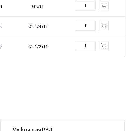
41
G1x11
50
G1-1/4x11
55
G1-1/2x11
Муфты для РВД