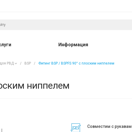
слуги
Информация
 для РВД
/
BSP
/
Фитинг BSP / BSPFS 90° с плоским ниппелем
лоским ниппелем
Совместим с рукавам