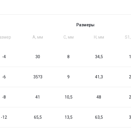
Размеры
азмер
A, мм
C, мм
H, мм
S1
-4
30
8
34,5
-6
35?3
9
41,3
-8
41
10,5
48
-12
65,5
13,5
63,5