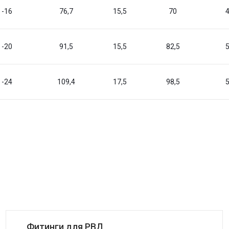
-16
76,7
15,5
70
-20
91,5
15,5
82,5
-24
109,4
17,5
98,5
Фитинги для РВД