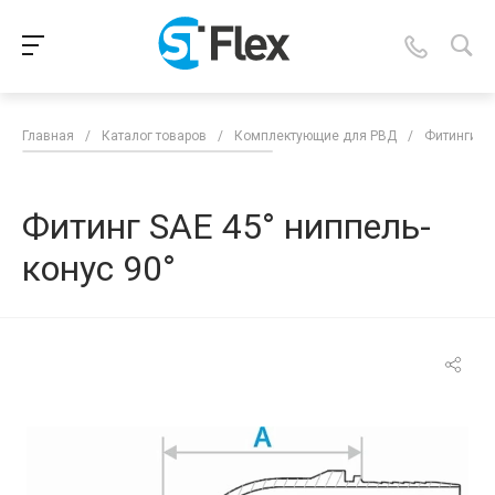
Главная
/
Каталог товаров
/
Комплектующие для РВД
/
Фитинги д
Фитинг SAE 45° ниппель-
конус 90°