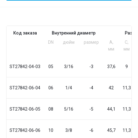
Код заказа
Внутренний диаметр
Разм
DN
дюйм
размер
A,
C,
мм
мм
ST27842-04-03
05
3/16
-3
37,6
9
ST27842-06-04
06
1/4
-4
42
11,3
ST27842-06-05
08
5/16
-5
44,1
11,3
ST27842-06-06
10
3/8
-6
45,7
11,3