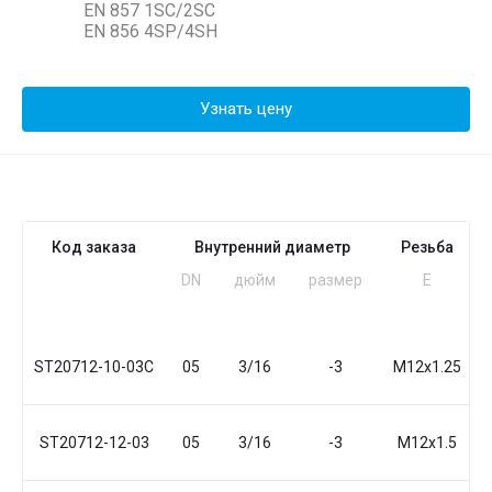
EN 857 1SC/2SС
EN 856 4SP/4SH
Узнать цену
Код заказа
Внутренний диаметр
Резьба
DN
дюйм
размер
Е
ST20712-10-03С
05
3/16
-3
М12x1.25
ST20712-12-03
05
3/16
-3
М12x1.5