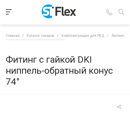
Главная
/
Каталог товаров
/
Комплектующие для РВД
/
Фитинги д
Фитинг с гайкой DKI
ниппель-обратный конус
74°