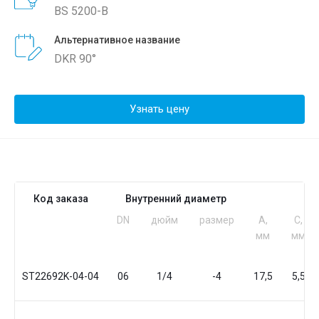
BS 5200-B
Альтернативное название
DKR 90°
Узнать цену
Код заказа
Внутренний диаметр
Р
DN
дюйм
размер
A,
C,
мм
мм
ST22692K-04-04
06
1/4
-4
17,5
5,5