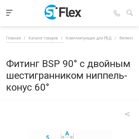
Главная
/
Каталог товаров
/
Комплектующие для РВД
/
Фитинги д
Фитинг BSP 90° с двойным
шестигранником ниппель-
конус 60°