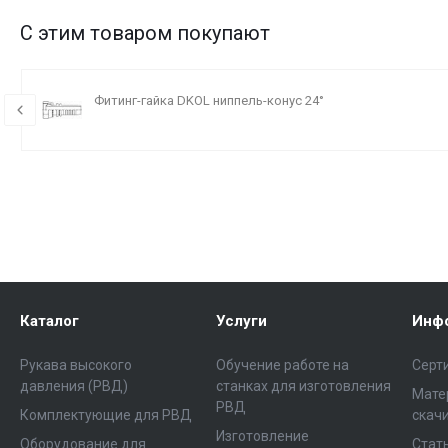
С этим товаром покупают
Фитинг-гайка DKOL ниппель-конус 24°
Каталог
Услуги
Инф
Рукава высокого
Обучение работе на
Серт
давления (РВД)
станках для изготовления
Мате
РВД
Комплектующие для РВД
скач
Изготовление
Оборудование для
Стат