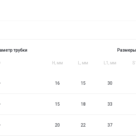
аметр трубки
Размеры
D
H, мм
L, мм
L1, мм
S
—
16
15
30
—
15
18
33
—
20
22
37