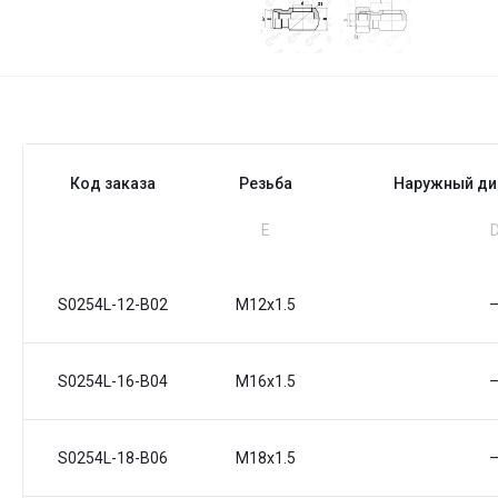
Код заказа
Резьба
Наружный ди
Е
S0254L-12-B02
M12x1.5
S0254L-16-B04
M16x1.5
S0254L-18-B06
M18x1.5