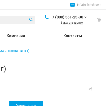
info@sibirteh.com
+7 (800) 551-25-30
Заказать звонок
+7 (800) 551-25-30
Компания
Контакты
Россия и СНГ
8:00-17:00
info@sibirteh.com
O G, проходной (ш-г)
+ 7 (383) 325-25-30
630099, г. Новосибирск,
г)
ул. Семьи Шамшиных,
д.12
8:00-17:00
info@sibirteh.com
+ 7 (383) 325-25-30
630033, г. Новосибирск,
ул.Тюменская, д.14, к2
8:00-17:00
Узнать цену