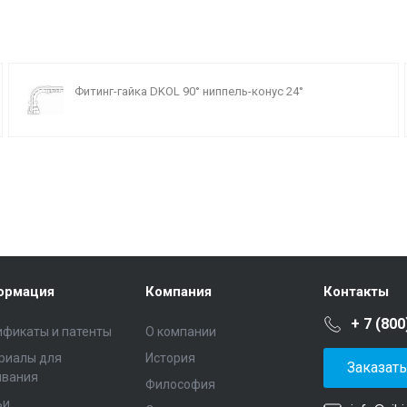
Фитинг-гайка DKOL 90° ниппель-конус 24°
ормация
Компания
Контакты
+ 7 (800
ификаты и патенты
О компании
риалы для
История
Заказат
ивания
Философия
ьи