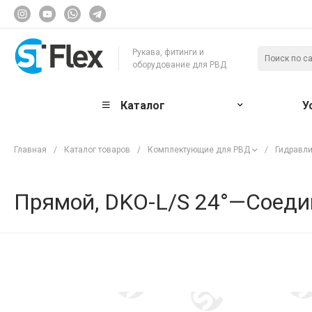
Рукава, фитинги и
оборудование для РВД
Каталог
У
Главная
/
Каталог товаров
/
Комплектующие для РВД
/
Гидравли
Прямой, DKO-L/S 24°—Соедин