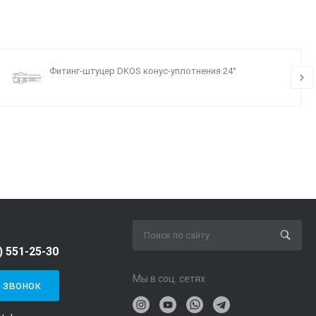
Фитинг-штуцер DKOS конус-уплотнения 24°
) 551-25-30
Мы в соц. сетях
ь звонок