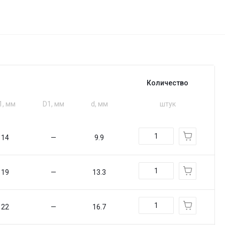
Количество
1, мм
D1, мм
d, мм
штук
14
—
9.9
19
—
13.3
22
—
16.7