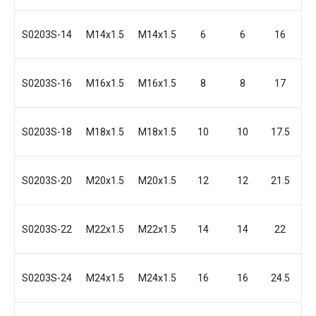
S0203S-14
M14x1.5
M14x1.5
6
6
16
3
S0203S-16
M16x1.5
M16x1.5
8
8
17
3
S0203S-18
M18x1.5
M18x1.5
10
10
17.5
3
S0203S-20
М20x1.5
М20x1.5
12
12
21.5
3
S0203S-22
M22x1.5
M22x1.5
14
14
22
4
S0203S-24
M24x1.5
M24x1.5
16
16
24.5
4