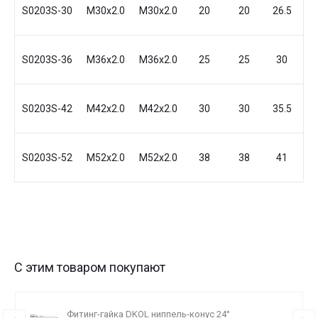
S0203S-30
M30x2.0
M30x2.0
20
20
26.5
4
S0203S-36
M36x2.0
M36x2.0
25
25
30
5
S0203S-42
M42x2.0
M42x2.0
30
30
35.5
6
S0203S-52
M52x2.0
M52x2.0
38
38
41
7
С этим товаром покупают
Фитинг-гайка DKOL ниппель-конус 24°