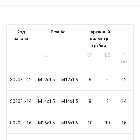
Код
Резьба
Наружный
заказа
диаметр
трубки
Е
F
D1
D2
I1,
I
мм
м
S0203L-12
M12x1.5
M12x1.5
6
6
12
2
S0203L-14
M14x1.5
M14x1.5
8
8
14
2
S0203L-16
M16x1.5
M16x1.5
10
10
15
3