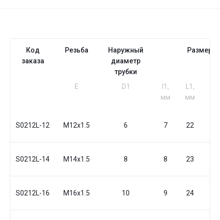
Код
Резьба
Наружный
Размеры
заказа
диаметр
трубки
Е
D1
I1,
L1,
S1,
мм
мм
мм
S0212L-12
M12x1.5
6
7
22
12
S0212L-14
M14x1.5
8
8
23
14
S0212L-16
M16x1.5
10
9
24
17