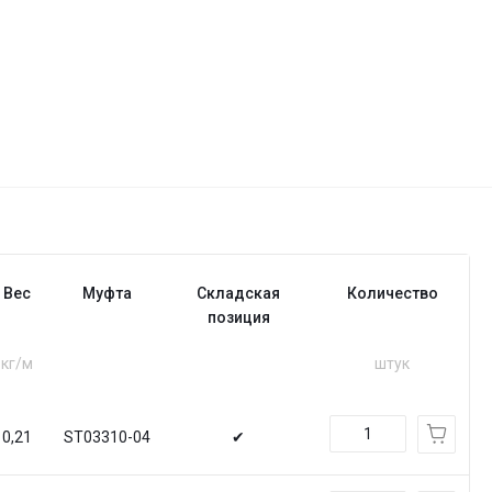
Вес
Муфта
Складская
Количество
позиция
кг/м
штук
0,21
ST03310-04
✔