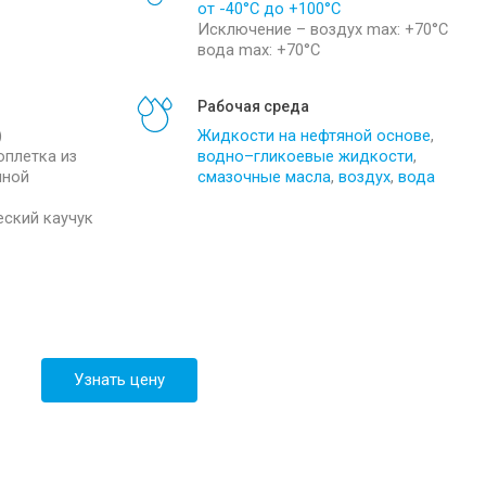
от -40°С до +100°С
info@sibirteh.com
Исключение – воздух max: +70°С
вода max: +70°С
Рабочая среда
)
Жидкости на нефтяной основе
,
оплетка из
водно–гликоевые жидкости
,
чной
смазочные масла
,
воздух
,
вода
еский каучук
Узнать цену