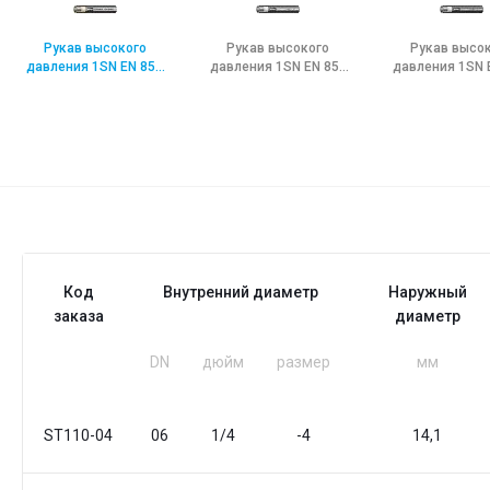
Рукав высокого
Рукав высокого
Рукав высо
давления 1SN EN 853
давления 1SN EN 853
давления 1SN 
Stflex Stamina
Stflex Stamina LT
Stflex Stami
Код
Внутренний диаметр
Наружный
заказа
диаметр
DN
дюйм
размер
мм
ST110-04
06
1/4
-4
14,1