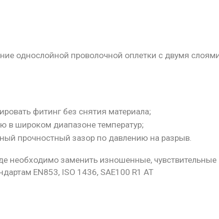
ание однослойной проволочной оплетки с двумя слоям
ровать фитинг без снятия материала;
ию в широком диапазоне температур;
ный прочностный зазор по давлению на разрыв.
где необходимо заменить изношенные, чувствительные
ндартам EN853, ISO 1436, SAE100 R1 AT