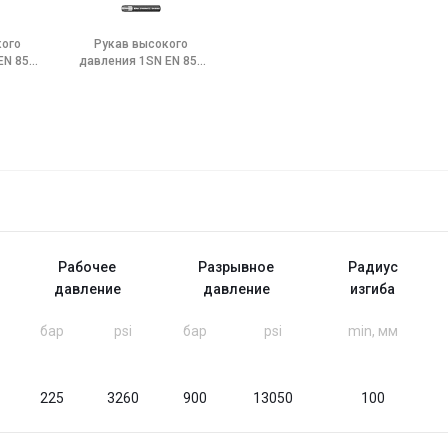
кого
Рукав высокого
EN 853
давления 1SN EN 853
na HT
Stflex Stamina TC
Рабочее
Разрывное
Радиус
давление
давление
изгиба
бар
psi
бар
psi
min, мм
225
3260
900
13050
100