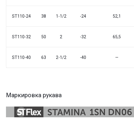
ST110-24
38
1-1/2
-24
52,1
ST110-32
50
2
-32
65,5
ST110-40
63
2-1/2
-40
—
Маркировка рукава