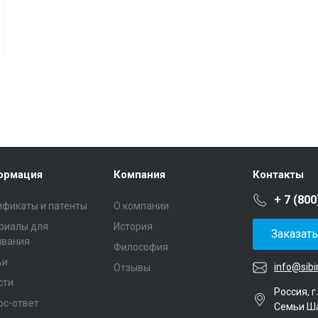
ормация
Компания
Контакты
+ 7 (800
ификаты и патенты
О компании
риалы для
История
Заказат
ивания
Философия
ьи
info@sibi
Отзывы
сти
Россия, г
ос-ответ
Семьи Ш