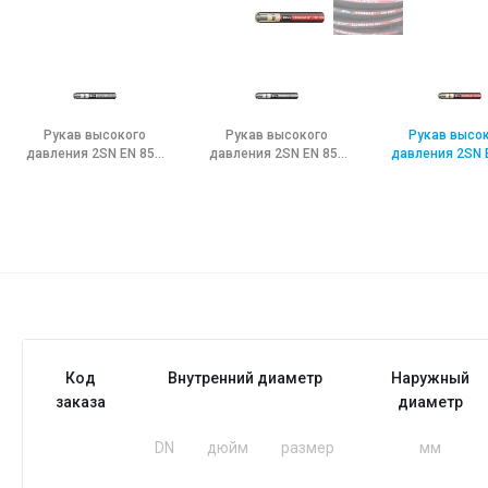
Рукав высокого
Рукав высокого
Рукав высо
давления 2SN EN 853
давления 2SN EN 853
давления 2SN 
Stflex Stamina
Stflex Stamina LT
Stflex Stami
Код
Внутренний диаметр
Наружный
заказа
диаметр
DN
дюйм
размер
мм