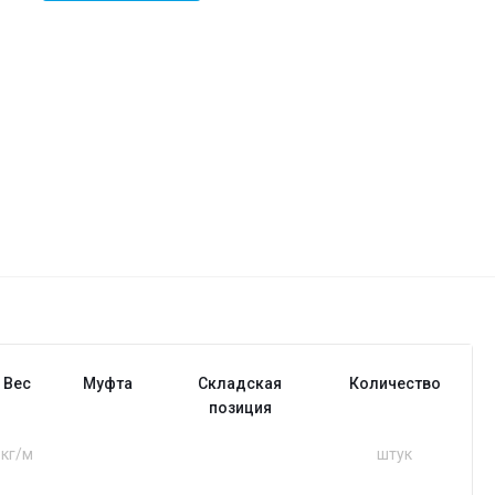
Вес
Муфта
Складская
Количество
позиция
кг/м
штук