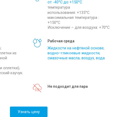
от -40°С до +150°С
info@sibirteh.com
температура
использования
:
+135°С
максимальная температура
:
+150°С
Исключение –
для воздуха
: +70°С
Рабочая среда
;
Жидкости на нефтяной основе
,
плетки из
водно–гликоевые жидкости
,
чной
смазочные масла
,
воздух
,
вода
и оплетки);
ский каучук.
Не подходит для пара
Узнать цену