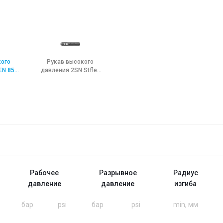
кого
Рукав высокого
EN 853
давления 2SN Stflex
na HT
EN 853 Stamina TC
Рабочее
Разрывное
Радиус
давление
давление
изгиба
бар
psi
бар
psi
min, мм