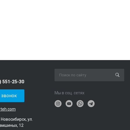
) 551-25-30
Мы в соц. сетях
ь звонок
rteh.com
. Новосибирск, ул.
амшиных, 12