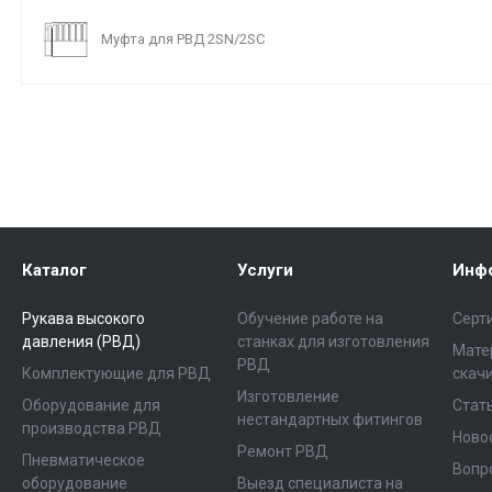
Муфта для РВД 2SN/2SC
Каталог
Услуги
Инф
Рукава высокого
Обучение работе на
Серт
давления (РВД)
станках для изготовления
Мате
РВД
Комплектующие для РВД
скач
Изготовление
Оборудование для
Стат
нестандартных фитингов
производства РВД
Ново
Ремонт РВД
Пневматическое
Вопр
оборудование
Выезд специалиста на