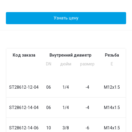
Узнать цену
Код заказа
Внутренний диаметр
Резьба
DN
дюйм
размер
Е
ST28612-12-04
06
1/4
-4
М12x1.5
ST28612-14-04
06
1/4
-4
М14x1.5
ST28612-14-06
10
3/8
-6
М14x1.5