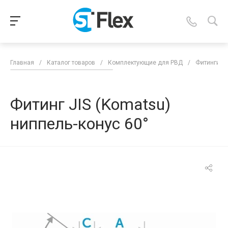
Главная
/
Каталог товаров
/
Комплектующие для РВД
/
Фитинги д
Фитинг JIS (Komatsu)
ниппель-конус 60°