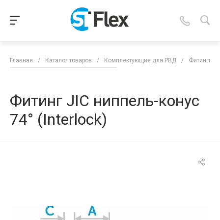
Главная
/
Каталог товаров
/
Комплектующие для РВД
/
Фитинги д
Фитинг JIC ниппель-конус
74° (Interlock)