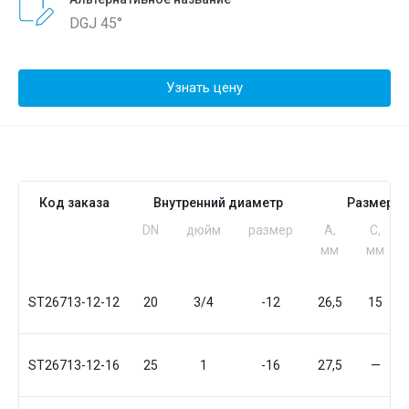
DGJ 45°
Узнать цену
Код заказа
Внутренний диаметр
Размеры
DN
дюйм
размер
A,
C,
мм
мм
ST26713-12-12
20
3/4
-12
26,5
15
ST26713-12-16
25
1
-16
27,5
—