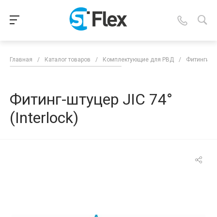
Главная
/
Каталог товаров
/
Комплектующие для РВД
/
Фитинги д
Фитинг-штуцер JIC 74°
(Interlock)