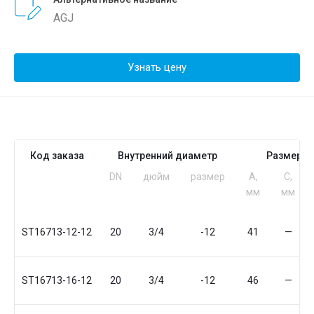
AGJ
Узнать цену
Код заказа
Внутренний диаметр
Размеры
DN
дюйм
размер
A,
C,
мм
мм
ST16713-12-12
20
3/4
-12
41
—
ST16713-16-12
20
3/4
-12
46
—