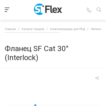
Главная
/
Каталог товаров
/
Комплектующие для РВД
/
Фитинги д
Фланец SF Cat 30°
(Interlock)