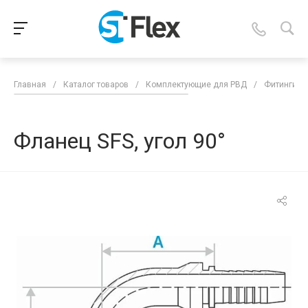
Главная
/
Каталог товаров
/
Комплектующие для РВД
/
Фитинги д
Фланец SFS, угол 90°