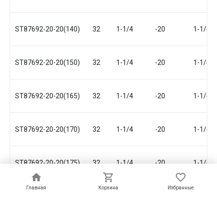
ST87692-20-20(140)
32
1-1/4
-20
1-1/4
ST87692-20-20(150)
32
1-1/4
-20
1-1/4
ST87692-20-20(165)
32
1-1/4
-20
1-1/4
ST87692-20-20(170)
32
1-1/4
-20
1-1/4
ST87692-20-20(175)
32
1-1/4
-20
1-1/4
Главная
Главная
Корзина
Корзина
Избранные
Избранные
ST87692-20-20(180)
32
1-1/4
-20
1-1/4