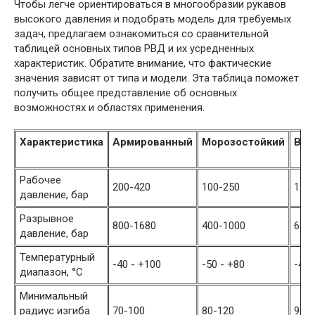
Чтобы легче ориентироваться в многообразии рукавов
высокого давления и подобрать модель для требуемых
задач, предлагаем ознакомиться со сравнительной
таблицей основных типов РВД и их усредненных
характеристик. Обратите внимание, что фактические
значения зависят от типа и модели. Эта таблица поможет
получить общее представление об основных
возможностях и областях применения.
Характеристика
Армированный
Морозостойкий
Выс
Рабочее
200-420
100-250
150
давление, бар
Разрывное
800-1680
400-1000
600
давление, бар
Температурный
-40 - +100
-50 - +80
-40 
диапазон, °C
Минимальный
радиус изгиба
70-100
80-120
90-