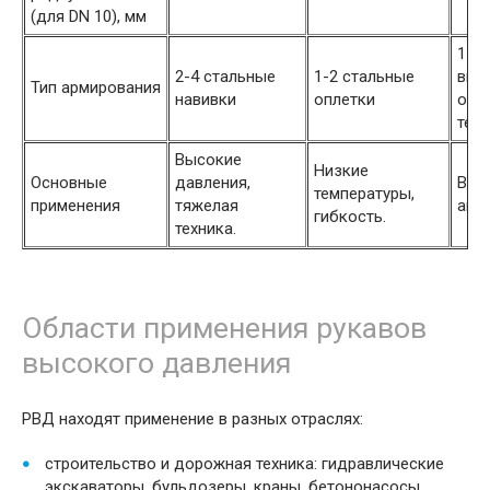
(для DN 10), мм
1-2
2-4 стальные
1-2 стальные
выс
Тип армирования
навивки
оплетки
опле
текс
Высокие
Низкие
Основные
давления,
Выс
температуры,
применения
тяжелая
агр
гибкость.
техника.
Области применения рукавов
высокого давления
РВД находят применение в разных отраслях:
строительство и дорожная техника: гидравлические
экскаваторы, бульдозеры, краны, бетононасосы,