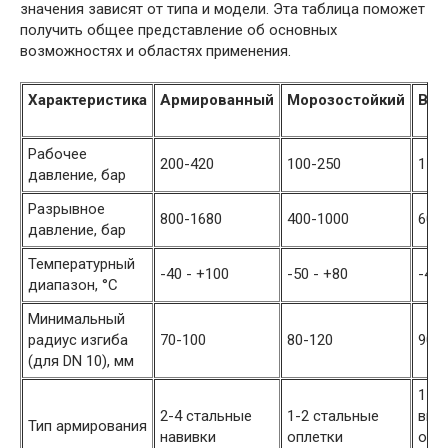
значения зависят от типа и модели. Эта таблица поможет
получить общее представление об основных
возможностях и областях применения.
Характеристика
Армированный
Морозостойкий
Выс
Рабочее
200-420
100-250
150
давление, бар
Разрывное
800-1680
400-1000
600
давление, бар
Температурный
-40 - +100
-50 - +80
-40 
диапазон, °C
Минимальный
радиус изгиба
70-100
80-120
90-
(для DN 10), мм
1-2
2-4 стальные
1-2 стальные
выс
Тип армирования
навивки
оплетки
опле