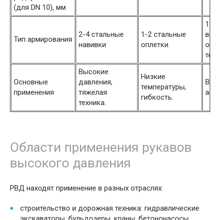
(для DN 10), мм
1-2
2-4 стальные
1-2 стальные
выс
Тип армирования
навивки
оплетки
опле
текс
Высокие
Низкие
Основные
давления,
Выс
температуры,
применения
тяжелая
агр
гибкость.
техника.
Области применения рукавов
высокого давления
РВД находят применение в разных отраслях:
строительство и дорожная техника: гидравлические
экскаваторы, бульдозеры, краны, бетононасосы,