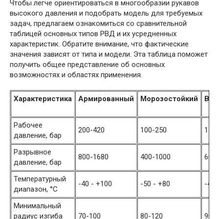
Чтобы легче ориентироваться в многообразии рукавов
высокого давления и подобрать модель для требуемых
задач, предлагаем ознакомиться со сравнительной
таблицей основных типов РВД и их усредненных
характеристик. Обратите внимание, что фактические
значения зависят от типа и модели. Эта таблица поможет
получить общее представление об основных
возможностях и областях применения.
Характеристика
Армированный
Морозостойкий
Выс
Рабочее
200-420
100-250
150
давление, бар
Разрывное
800-1680
400-1000
600
давление, бар
Температурный
-40 - +100
-50 - +80
-40 
диапазон, °C
Минимальный
радиус изгиба
70-100
80-120
90-