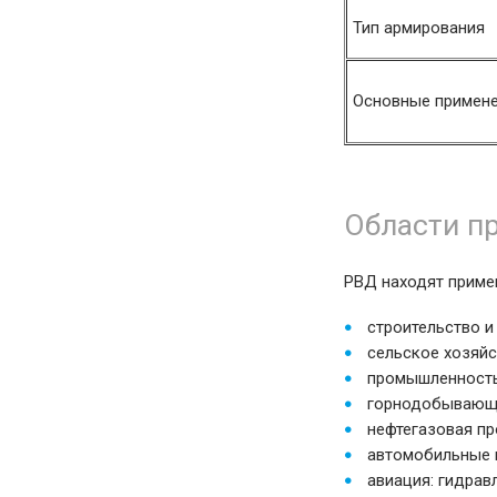
Тип армирования
Основные примен
Области п
РВД находят примен
строительство и
сельское хозяйс
промышленность:
горнодобывающа
нефтегазовая пр
автомобильные г
авиация: гидрав