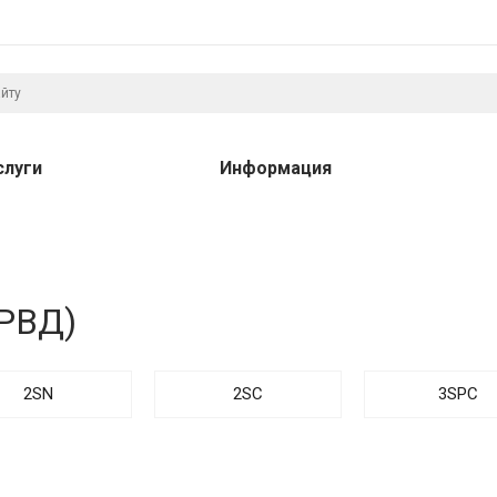
слуги
Информация
(РВД)
2SN
2SC
3SPC