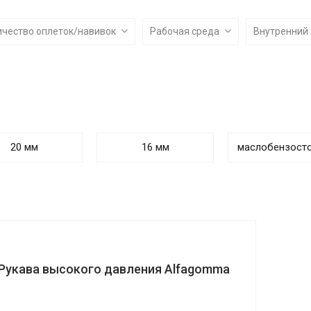
ичество оплеток/навивок
Рабочая среда
Внутренний
20 мм
16 мм
маслобензост
Рукава высокого давления Alfagomma