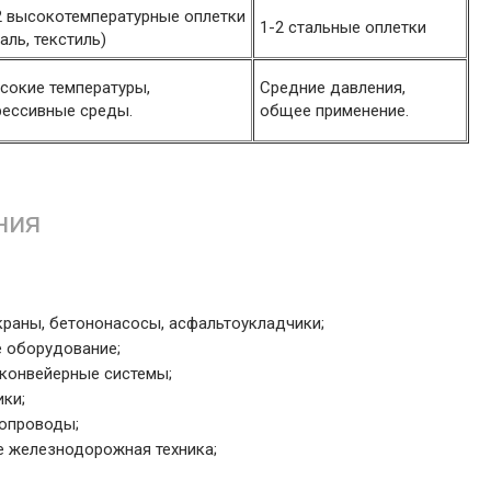
2 высокотемпературные оплетки
1-2 стальные оплетки
таль, текстиль)
сокие температуры,
Средние давления,
рессивные среды.
общее применение.
ния
краны, бетононасосы, асфальтоукладчики;
е оборудование;
 конвейерные системы;
ки;
бопроводы;
же железнодорожная техника;