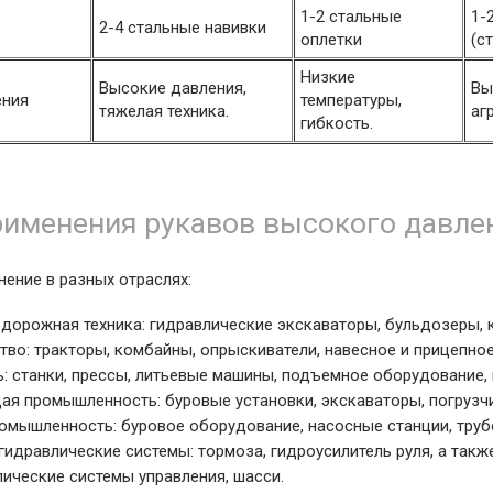
1-2 стальные
1-
2-4 стальные навивки
оплетки
(с
Низкие
Высокие давления,
Вы
ения
температуры,
тяжелая техника.
аг
гибкость.
рименения рукавов высокого давле
ение в разных отраслях:
 дорожная техника: гидравлические экскаваторы, бульдозеры, 
тво: тракторы, комбайны, опрыскиватели, навесное и прицепно
 станки, прессы, литьевые машины, подъемное оборудование,
я промышленность: буровые установки, экскаваторы, погрузчи
омышленность: буровое оборудование, насосные станции, тру
идравлические системы: тормоза, гидроусилитель руля, а так
лические системы управления, шасси.