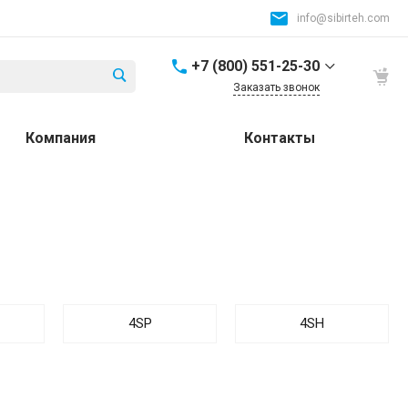
info@sibirteh.com
+7 (800) 551-25-30
Заказать звонок
+7 (800) 551-25-30
Компания
Контакты
Россия и СНГ
8:00-17:00
info@sibirteh.com
+ 7 (383) 325-25-30
630099, г. Новосибирск,
ул. Семьи Шамшиных,
д.12
8:00-17:00
info@sibirteh.com
4SP
4SH
+ 7 (383) 325-25-30
630033, г. Новосибирск,
ул.Тюменская, д.14, к2
8:00-17:00