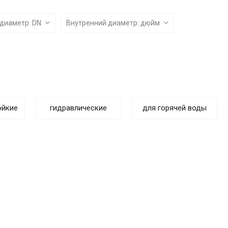
info@sibirteh.com
 диаметр: DN
Внутренний диаметр: дюйм
ойкие
гидравлические
для горячей воды