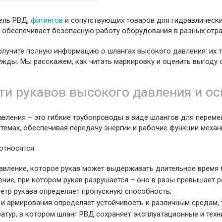
тель РВД,
фитингов
и сопутствующих товаров для гидравлически
 обеспечивает безопасную работу оборудования в разных отра
олучите полную информацию о шлангах высокого давления: их т
ужды. Мы расскажем, как читать маркировку и оценить выгоду 
ти рукавов высокого давления и о
авления – это гибкие трубопроводы в виде шлангов для перем
темах, обеспечивая передачу энергии и рабочие функции механ
относятся:
вление, которое рукав может выдерживать длительное время 
ние, при котором рукав разрушается – оно в разы превышает р
етр рукава определяет пропускную способность;
 и армирования определяет устойчивость к различным средам, 
атур, в котором шланг РВД сохраняет эксплуатационные и техн