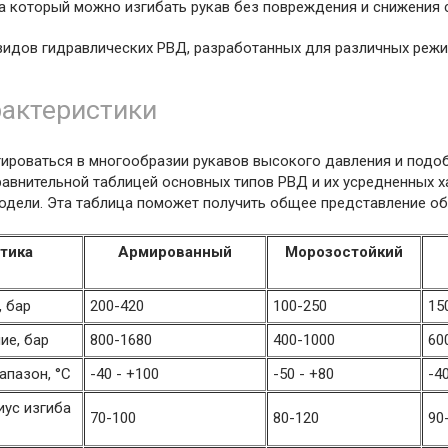
на который можно изгибать рукав без повреждения и снижения 
видов гидравлических РВД, разработанных для различных режи
рактеристики
тироваться в многообразии рукавов высокого давления и подо
авнительной таблицей основных типов РВД и их усредненных ха
модели. Эта таблица поможет получить общее представление о
тика
Армированный
Морозостойкий
, бар
200-420
100-250
15
ие, бар
800-1680
400-1000
60
апазон, °C
-40 - +100
-50 - +80
-4
ус изгиба
70-100
80-120
90