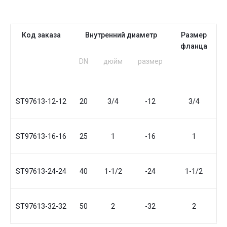
Код заказа
Внутренний диаметр
Размер
фланца
DN
дюйм
размер
ST97613-12-12
20
3/4
-12
3/4
ST97613-16-16
25
1
-16
1
5
ST97613-24-24
40
1-1/2
-24
1-1/2
7
ST97613-32-32
50
2
-32
2