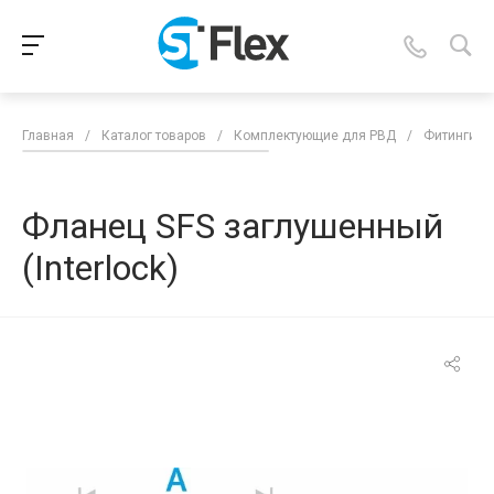
Главная
/
Каталог товаров
/
Комплектующие для РВД
/
Фитинги д
Фланец SFS заглушенный
(Interlock)