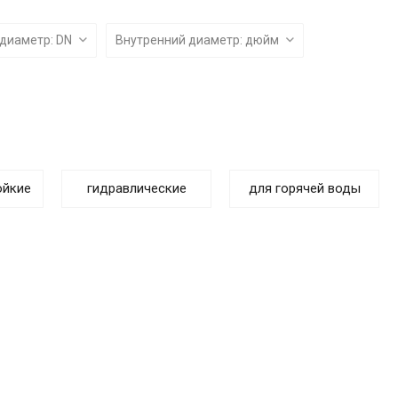
info@sibirteh.com
 диаметр: DN
Внутренний диаметр: дюйм
ойкие
гидравлические
для горячей воды