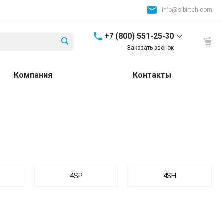
info@sibirteh.com
+7 (800) 551-25-30
Заказать звонок
+7 (800) 551-25-30
Компания
Контакты
Россия и СНГ
8:00-17:00
info@sibirteh.com
+ 7 (383) 325-25-30
630099, г. Новосибирск,
ул. Семьи Шамшиных,
д.12
8:00-17:00
info@sibirteh.com
4SP
4SH
+ 7 (383) 325-25-30
630033, г. Новосибирск,
ул.Тюменская, д.14, к2
8:00-17:00