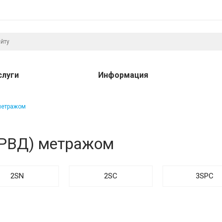
слуги
Информация
метражом
(РВД) метражом
2SN
2SC
3SPC