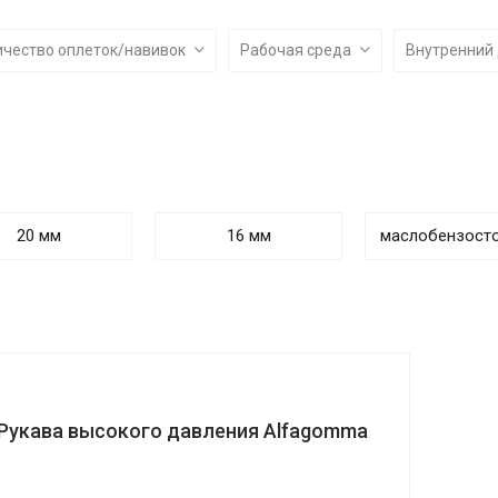
ичество оплеток/навивок
Рабочая среда
Внутренний
20 мм
16 мм
маслобензост
Рукава высокого давления Alfagomma